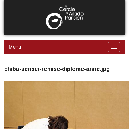
Aller
au
contenu
principal
Menu
Toggle
navigat
chiba-sensei-remise-diplome-anne.jpg