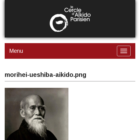
Aller
au
contenu
principal
Menu
Toggle
navigat
morihei-ueshiba-aikido.png