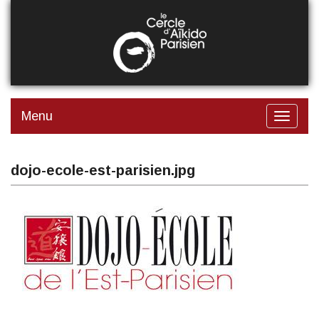
Aller
au
contenu
principal
Menu
Toggle
navigat
dojo-ecole-est-parisien.jpg