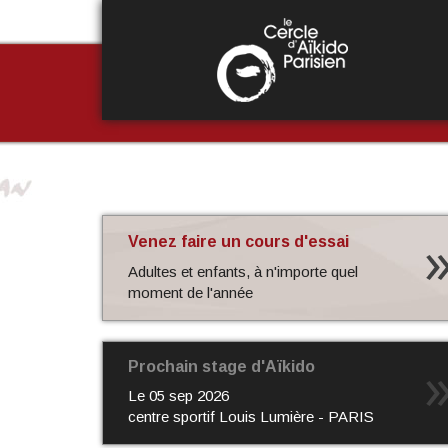
Aller
au
contenu
principal
Venez faire un cours d'essai
Adultes et enfants, à n'importe quel
moment de l'année
Prochain stage d'Aïkido
Le
05 sep 2026
centre sportif Louis Lumière - PARIS