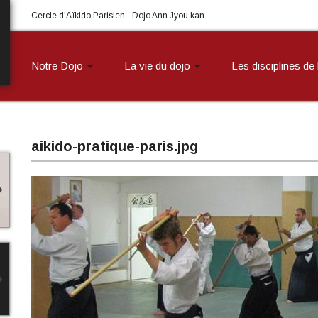
Cercle d'Aïkido Parisien - Dojo Ann Jyou kan
Notre Dojo
La vie du dojo
Les disciplines de
aikido-pratique-paris.jpg