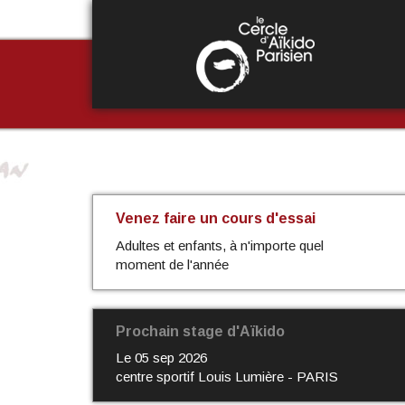
Aller
au
contenu
principal
Venez faire un cours d'essai
Adultes et enfants, à n'importe quel
moment de l'année
Prochain stage d'Aïkido
Le
05 sep 2026
centre sportif Louis Lumière - PARIS